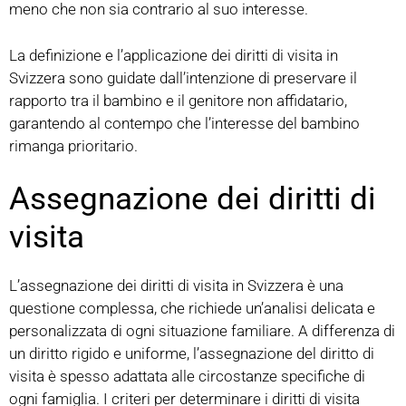
meno che non sia contrario al suo interesse.
La definizione e l’applicazione dei diritti di visita in
Svizzera sono guidate dall’intenzione di preservare il
rapporto tra il bambino e il genitore non affidatario,
garantendo al contempo che l’interesse del bambino
rimanga prioritario.
Assegnazione dei diritti di
visita
L’assegnazione dei diritti di visita in Svizzera è una
questione complessa, che richiede un’analisi delicata e
personalizzata di ogni situazione familiare. A differenza di
un diritto rigido e uniforme, l’assegnazione del diritto di
visita è spesso adattata alle circostanze specifiche di
ogni famiglia. I criteri per determinare i diritti di visita