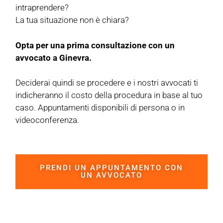
intraprendere?
La tua situazione non è chiara?
Opta per una prima consultazione con un
avvocato a Ginevra.
Deciderai quindi se procedere e i nostri avvocati ti
indicheranno il costo della procedura in base al tuo
caso. Appuntamenti disponibili di persona o in
videoconferenza.
PRENDI UN APPUNTAMENTO CON
UN AVVOCATO