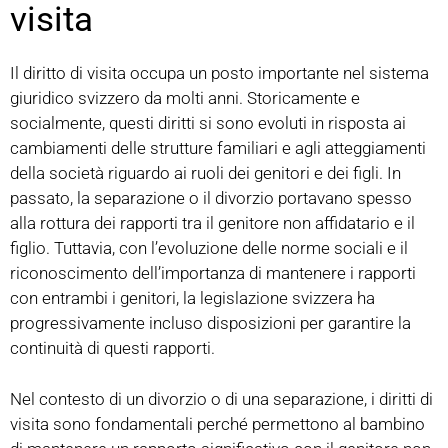
visita
Il diritto di visita occupa un posto importante nel sistema
giuridico svizzero da molti anni. Storicamente e
socialmente, questi diritti si sono evoluti in risposta ai
cambiamenti delle strutture familiari e agli atteggiamenti
della società riguardo ai ruoli dei genitori e dei figli. In
passato, la separazione o il divorzio portavano spesso
alla rottura dei rapporti tra il genitore non affidatario e il
figlio. Tuttavia, con l’evoluzione delle norme sociali e il
riconoscimento dell’importanza di mantenere i rapporti
con entrambi i genitori, la legislazione svizzera ha
progressivamente incluso disposizioni per garantire la
continuità di questi rapporti.
Nel contesto di un divorzio o di una separazione, i diritti di
visita sono fondamentali perché permettono al bambino