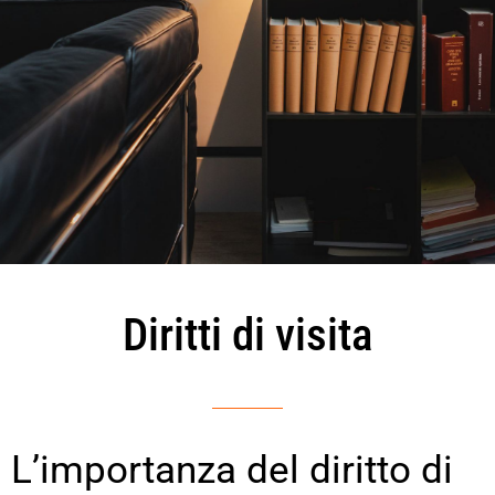
Diritti di visita
L’importanza del diritto di