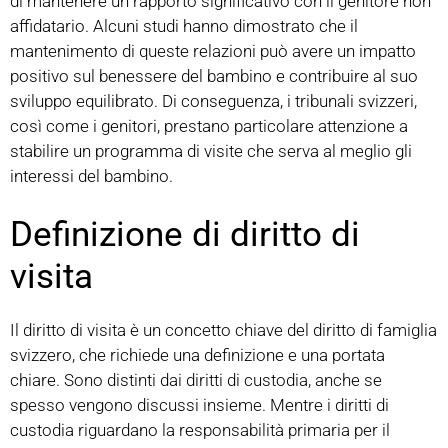
di mantenere un rapporto significativo con il genitore non
affidatario. Alcuni studi hanno dimostrato che il
mantenimento di queste relazioni può avere un impatto
positivo sul benessere del bambino e contribuire al suo
sviluppo equilibrato. Di conseguenza, i tribunali svizzeri,
così come i genitori, prestano particolare attenzione a
stabilire un programma di visite che serva al meglio gli
interessi del bambino.
Definizione di diritto di
visita
Il diritto di visita è un concetto chiave del diritto di famiglia
svizzero, che richiede una definizione e una portata
chiare. Sono distinti dai diritti di custodia, anche se
spesso vengono discussi insieme. Mentre i diritti di
custodia riguardano la responsabilità primaria per il