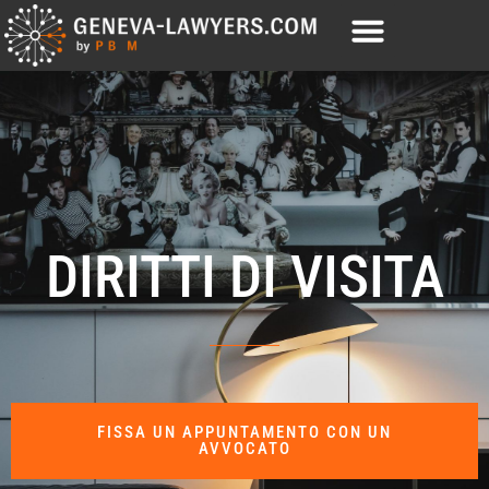
DIRITTI DI VISITA
FISSA UN APPUNTAMENTO CON UN
AVVOCATO