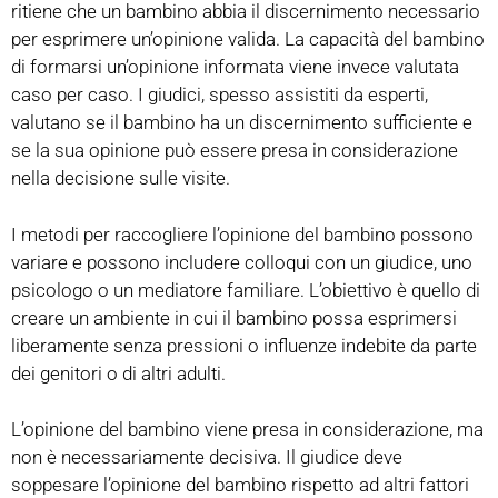
ritiene che un bambino abbia il discernimento necessario
per esprimere un’opinione valida. La capacità del bambino
di formarsi un’opinione informata viene invece valutata
caso per caso. I giudici, spesso assistiti da esperti,
valutano se il bambino ha un discernimento sufficiente e
se la sua opinione può essere presa in considerazione
nella decisione sulle visite.
I metodi per raccogliere l’opinione del bambino possono
variare e possono includere colloqui con un giudice, uno
psicologo o un mediatore familiare. L’obiettivo è quello di
creare un ambiente in cui il bambino possa esprimersi
liberamente senza pressioni o influenze indebite da parte
dei genitori o di altri adulti.
L’opinione del bambino viene presa in considerazione, ma
non è necessariamente decisiva. Il giudice deve
soppesare l’opinione del bambino rispetto ad altri fattori