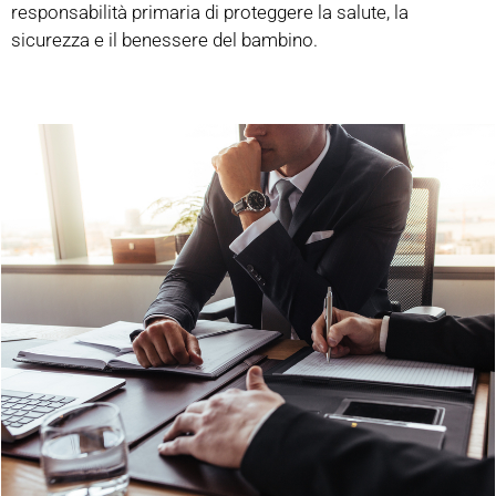
responsabilità primaria di proteggere la salute, la
sicurezza e il benessere del bambino.