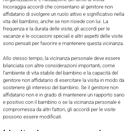
Incoraggia accordi che consentano al genitore non
affidatario di svolgere un ruolo attivo e significativo nella
vita del bambino, anche se non risiede con lui. La
frequenza e la durata delle visite, gli accordi per le
vacanze e le occasioni speciali e altri aspetti delle visite
sono pensati per favorire e mantenere questa vicinanza.
Allo stesso tempo, la vicinanza personale deve essere
bilanciata con altre considerazioni importanti, come
l’ambiente di vita stabile del bambino e la capacità del
genitore non affidatario di esercitare la visita in modo da
sostenere gli interessi del bambino. Se il genitore non
affidatario non è in grado di mantenere un rapporto sano
e positivo con il bambino o se la vicinanza personale è
compromessa da altri fattori, gli accordi per le visite
possono essere modificati.