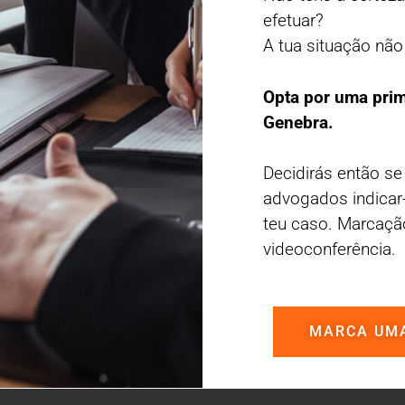
efetuar?
A tua situação não
Opta por uma pri
Genebra.
Decidirás então se
advogados indicar
teu caso. Marcaçã
videoconferência.
MARCA UM