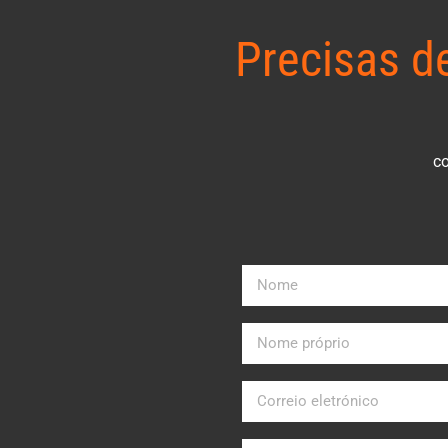
Precisas d
co