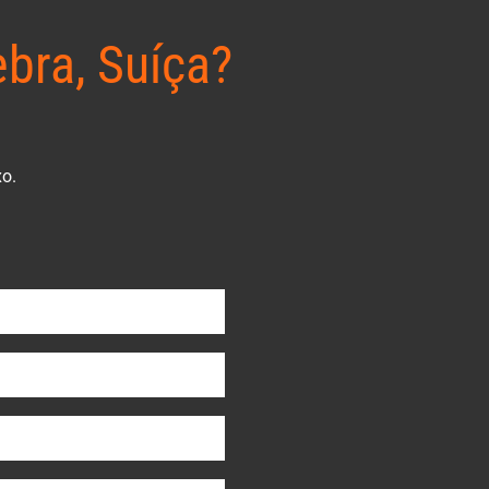
bra, Suíça?
xo.