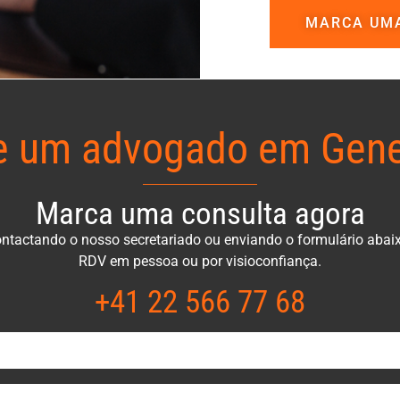
MARCA UM
e um advogado em Gene
Marca uma consulta agora
ntactando o nosso secretariado ou enviando o formulário abai
RDV em pessoa ou por visioconfiança.
+41 22 566 77 68​