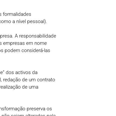
 formalidades
como a nível pessoal).
presa. A responsabilidade
, as empresas em nome
ios podem considerá-las
e” dos activos da
l, redação de um contrato
 realização de uma
ansformação preserva os
 não sejam alteradas pela