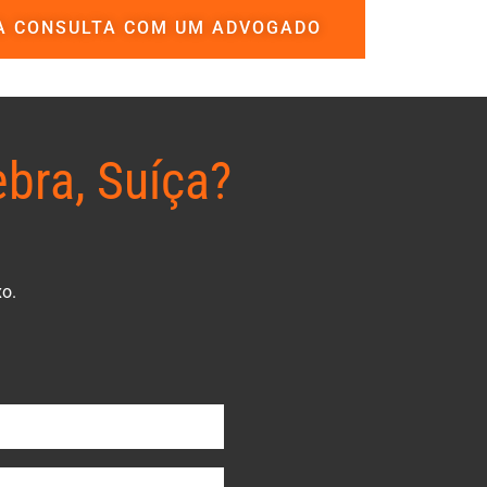
A CONSULTA COM UM ADVOGADO
bra, Suíça?
xo.