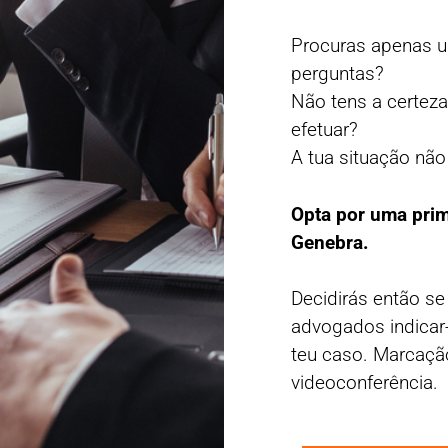
Procuras apenas 
perguntas?
Não tens a certez
efetuar?
A tua situação não
Opta por uma pri
Genebra.
Decidirás então se
advogados indicar
teu caso. Marcaçã
videoconferência.