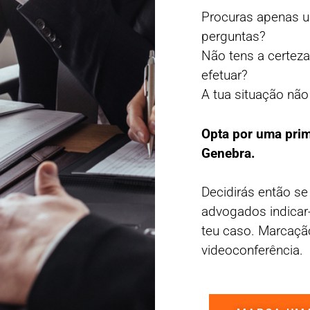
Procuras apenas 
perguntas?
Não tens a certez
efetuar?
A tua situação não
Opta por uma pri
Genebra.
Decidirás então se
advogados indicar
teu caso. Marcaçã
videoconferência.