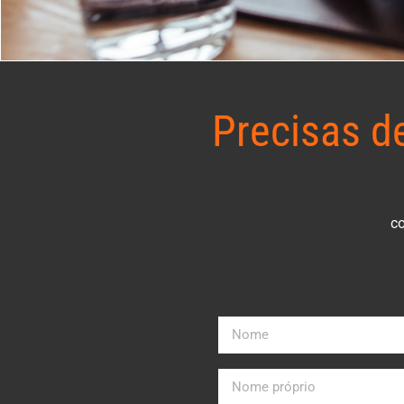
Precisas d
co