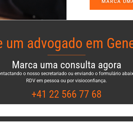
MARCA UM
e um advogado em Gene
Marca uma consulta agora
ntactando o nosso secretariado ou enviando o formulário abai
RDV em pessoa ou por visioconfiança.
+41 22 566 77 68​