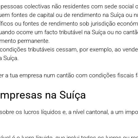
a pessoas colectivas não residentes com sede social 
uem fontes de capital ou de rendimento na Suíça ou n
íficos ou fontes de rendimento sob jurisdição económ
quando ocorre um facto tributável na Suíça ou no cantã
imento permanente.
ondições tributáveis cessam, por exemplo, ao vender 
 Suíça.
er a tua empresa num cantão com condições fiscais f
empresas na Suíça
obre os lucros líquidos e, a nível cantonal, a um impo
utável é o lucro líquido, que inclui todos os lucros ou 