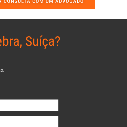
A CONSULTA COM UM ADVOGADO
bra, Suíça?
xo.