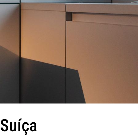
 Suíça