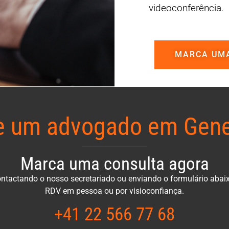
videoconferência.
MARCA UM
e um advogado em Gene
Marca uma consulta agora
ntactando o nosso secretariado ou enviando o formulário abai
RDV em pessoa ou por visioconfiança.
+41 22 566 77 68​