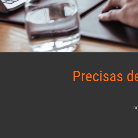
Precisas d
co