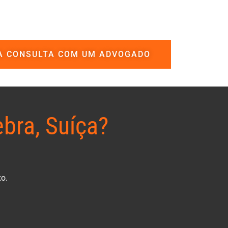
A CONSULTA COM UM ADVOGADO
bra, Suíça?
xo.